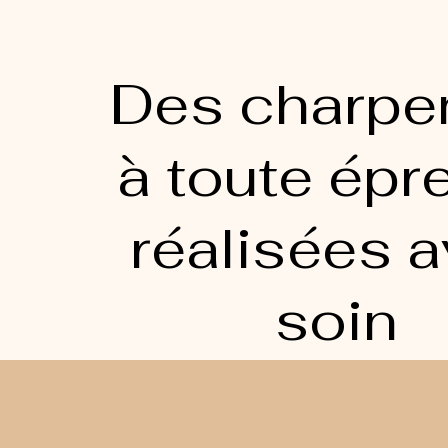
Des charpe
à toute épr
réalisées 
soin