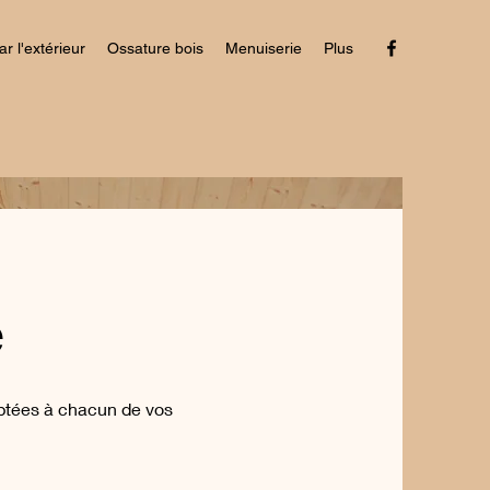
r l'extérieur
Ossature bois
Menuiserie
Plus
e
aptées à chacun de vos