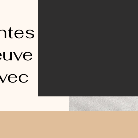
ntes
euve
avec